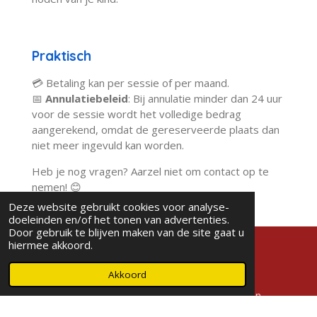
Praktisch
💳 Betaling kan per sessie of per maand.
📅
Annulatiebeleid
: Bij annulatie minder dan 24 uur
voor de sessie wordt het volledige bedrag
aangerekend, omdat de gereserveerde plaats dan
niet meer ingevuld kan worden.
Heb je nog vragen? Aarzel niet om contact op te
nemen! 😊
Deze website gebruikt cookies voor analyse-
doeleinden en/of het tonen van advertenties.
Door gebruik te blijven maken van de site gaat u
hiermee akkoord.
Coaching, vormingen en workshops voor socio-
Akkoord
emotionele ontwikkeling
© 2023 GroeiKracht - Groeien met hoofd, hart en
handen