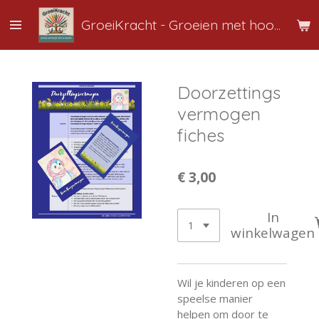
Ga
GroeiKracht
-
Groeien
met hoofd, hart en handen
direct
naar
de
hoofdinhoud
Doorzettings
vermogen
fiches
€ 3,00
In
winkelwagen
Wil je kinderen op een
speelse manier
helpen om door te