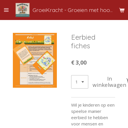
Ga
GroeiKracht
-
Groeien
met hoofd, hart en handen
direct
naar
de
hoofdinhoud
Eerbied
fiches
€ 3,00
In
winkelwagen
Wil je kinderen op een
speelse manier
eerbied te hebben
voor mensen en