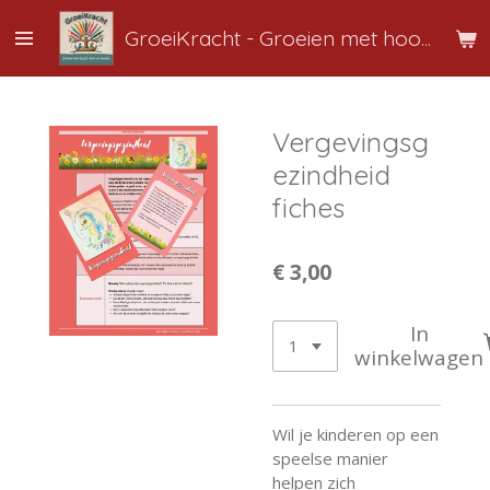
Ga
GroeiKracht
-
Groeien
met hoofd, hart en handen
direct
naar
de
hoofdinhoud
Vergevingsg
ezindheid
fiches
€ 3,00
In
winkelwagen
Wil je kinderen op een
speelse manier
helpen zich